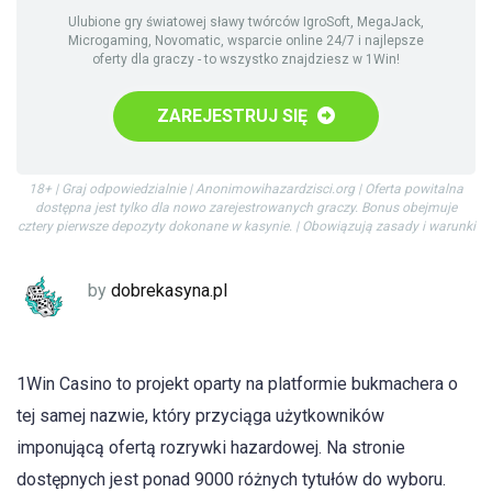
Ulubione gry światowej sławy twórców IgroSoft, MegaJack,
Microgaming, Novomatic, wsparcie online 24/7 i najlepsze
oferty dla graczy - to wszystko znajdziesz w 1Win!
ZAREJESTRUJ SIĘ
18+ | Graj odpowiedzialnie | Anonimowihazardzisci.org | Oferta powitalna
dostępna jest tylko dla nowo zarejestrowanych graczy. Bonus obejmuje
cztery pierwsze depozyty dokonane w kasynie. | Obowiązują zasady i warunki
by
dobrekasyna.pl
1Win Casino to projekt oparty na platformie bukmachera o
tej samej nazwie, który przyciąga użytkowników
imponującą ofertą rozrywki hazardowej. Na stronie
dostępnych jest ponad 9000 różnych tytułów do wyboru.