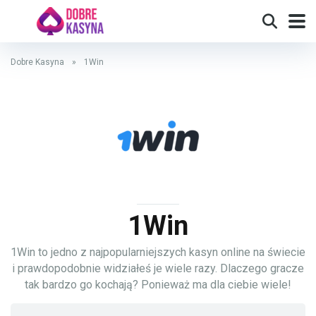
Dobre Kasyna
»
1Win
1Win
1Win to jedno z najpopularniejszych kasyn online na świecie
i prawdopodobnie widziałeś je wiele razy. Dlaczego gracze
tak bardzo go kochają? Ponieważ ma dla ciebie wiele!