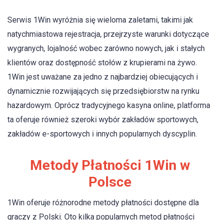
Serwis 1Win wyróżnia się wieloma zaletami, takimi jak
natychmiastowa rejestracja, przejrzyste warunki dotyczące
wygranych, lojalność wobec zarówno nowych, jak i stałych
klientów oraz dostępność stołów z krupierami na żywo.
1Win jest uważane za jedno z najbardziej obiecujących i
dynamicznie rozwijających się przedsiębiorstw na rynku
hazardowym. Oprócz tradycyjnego kasyna online, platforma
ta oferuje również szeroki wybór zakładów sportowych,
zakładów e-sportowych i innych popularnych dyscyplin.
Metody Płatności 1Win w
Polsce
1Win oferuje różnorodne metody płatności dostępne dla
graczy z Polski. Oto kilka popularnych metod płatności