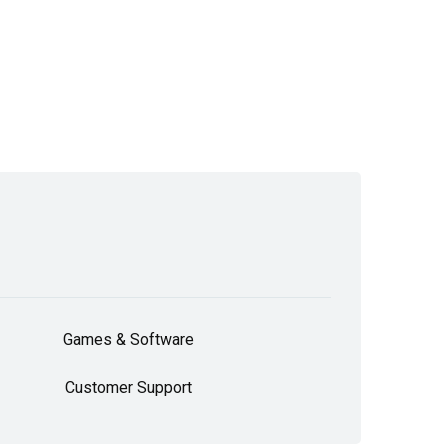
Games & Software
Customer Support