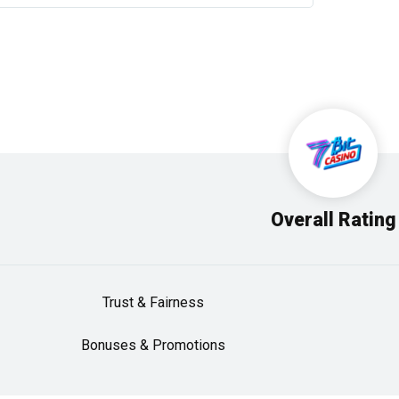
Overall Rating
Trust & Fairness
Bonuses & Promotions