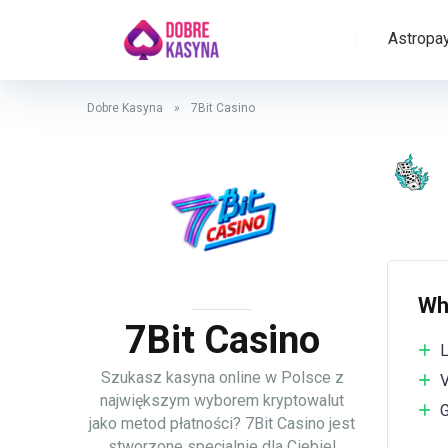
Astropa
Dobre Kasyna
»
7Bit Casino
Wh
7Bit Casino
L
Szukasz kasyna online w Polsce z
V
największym wyborem kryptowalut
G
jako metod płatności? 7Bit Casino jest
stworzone specjalnie dla Ciebie!