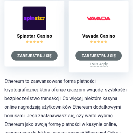
Spinstar Casino
Vavada Casino
ZAREJESTRUJ SIĘ
ZAREJESTRUJ SIĘ
T&Cs Apply
Ethereum to zaawansowana forma płatności
kryptograficznej, która oferuje graczom wygodę, szybkość i
bezpieczeństwo transakcji. Co więcej, niektóre kasyna
online nagradzają użytkowników Ethereum dodatkowymi
bonusami. Jeśli zastanawiasz się, czy warto wybrać
Ethereum jako swoją formę płatności w kasynie online,
zapraszamy do lektury naszej recenzji Ethereum! Odkryj