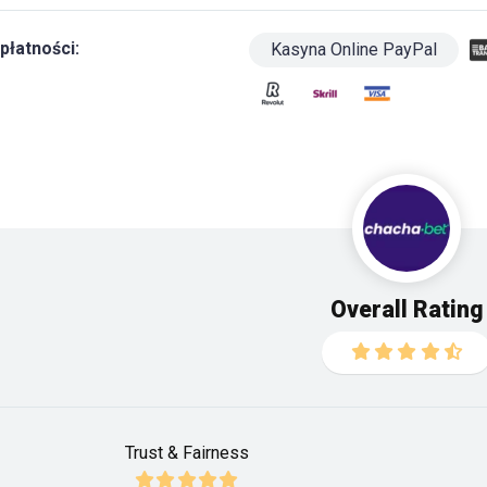
płatności:
Kasyna Online PayPal
Overall Rating
Trust & Fairness