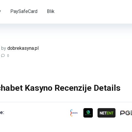
y
PaySafeCard
Blik
by
dobrekasyna.pl
0
habet Kasyno Recenzije Details
e: