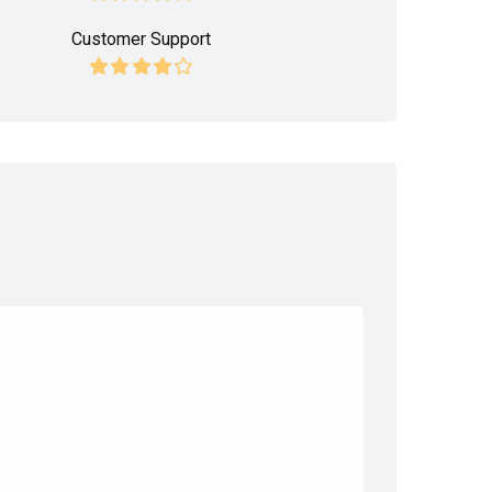
Customer Support